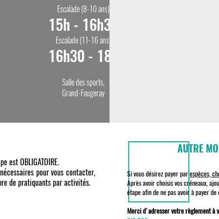
Escalade (8-10 ans)
15h - 16h30
Escalade (11-16 ans)
16h30 - 18h
Salle des sports,
Grand-Fougeray
AUTRE MO
ape est OBLIGATOIRE.
 nécessaires pour vous contacter,
Si vous désirez payer par
espèces, ch
re de pratiquants par activités.
Après avoir choisis vos créneaux, ajo
étape afin de ne pas avoir à payer de 
Merci d'adresser votre règlement à v