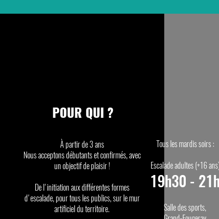
POUR QUI ?
Tous les mardis soirs :
À partir de 3 ans
Nous acceptons débutants et confirmés, avec
Escalade adultes (+16 ans
un objectif de plaisir !
19h30 - 21
De l'initiation aux différentes formes
d'escalade, pour tous les publics, sur le mur
Salle des sports,
artificiel du territoire.
Grand-Fougeray