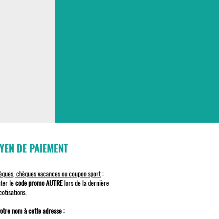
YEN DE PAIEMENT
èques, chèques vacances ou coupon sport
:
uter le
code promo AUTR
E
lors de la dernière
cotisations.
otre nom à cette adresse :