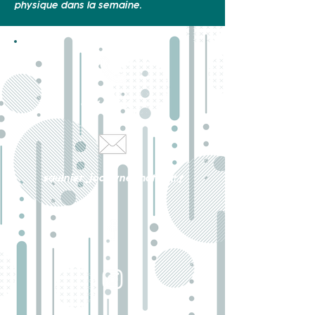
physique dans la semaine.
06 64 85 62 44
saulnier_jocelyne@hotmail.f
r