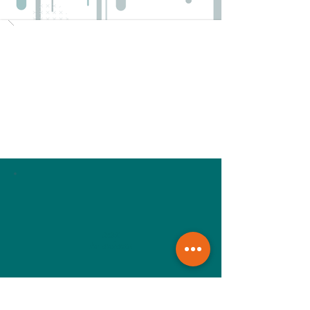
60€
la saison