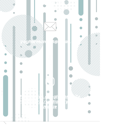
06 18 92 58 09
06 81 67 16 03
yogharmonie35@gmail.com
http://sites.google.com/site
/clubmsv35/sections/yoghar
monie