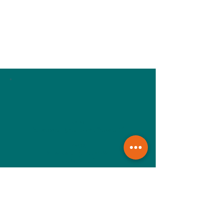
145€
la saison (renouvellement)
150€
la saison (nouvelle
adhésion)
Mélanie FAVARD