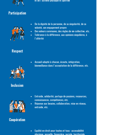
et de l'activité physique et sportive
Participation
De la dignité de la personne, de sa singularité, de sa
volonté, son engagement propre
Des valeurs communes, des règles de vie collective, etc.
Tolérance à la différence, aux opinions singulières, à
l'altérité
Respect
Accueil adapté à chacun, écoute, intégration,
bienveillance dans l'acceptation de la différence, etc.
Inclusion
Entraide, solidarité, partage de passions, ressources,
connaissances, compétences, etc.
Réponse aux besoins, collaboration, mise en réseau,
entraide, etc.
Coopération
Egalité en droit pour toutes et tous : accessibilité
physique, sexuelle, financière, sociale, territoriale,