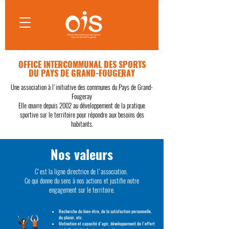
OFFICE INTERCOMMUNAL DES SPORTS
DU PAYS DE GRAND-FOUGERAY
Une association à l'initiative des communes du Pays de Grand-
Fougeray
Elle œuvre depuis 2002 au développement de la pratique
sportive sur le territoire pour répondre aux besoins des
habitants.
Nos valeurs
C'est la ligne directrice de l'association.
Ce qui donne du sens à nos actions et justifie notre
engagement sur le territoire.
​Recherche du bien-être, de la satisfaction personnelle,
du plaisir, etc.
Motivation et capacité d'agir, développement de l'effort