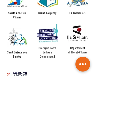
Sainte Anne sur
Grand-Fougeray
La Dominelais
Vilaine
Bretagne Porte
Département
Saint Sulpice des
de Loire
d'Ille-et-Vilaine
Landes
Communauté
Agence Nationale
du Sport
Nos labels
C'est les collaborations et les services proposés par l'OIS
dans le cadre de ses missions.